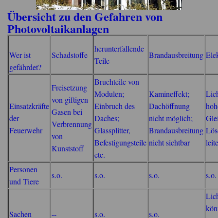
Übersicht zu den Gefahren von
Photovoltaikanlagen
herunterfallende
Wer ist
Schadstoffe
Brandausbreitung
Elek
Teile
gefährdet?
Bruchteile von
Freisetzung
Modulen;
Kamineffekt;
Lic
von giftigen
Einsatzkräfte
Einbruch des
Dachöffnung
hoh
Gasen bei
der
Daches;
nicht möglich;
Gle
Verbrennung
Feuerwehr
Glassplitter,
Brandausbreitung
Lös
von
Befestigungsteile
nicht sichtbar
leit
Kunststoff
etc.
Personen
s.o.
s.o.
s.o.
s.o.
und Tiere
Lic
kön
Sachen
--
s.o.
s.o.