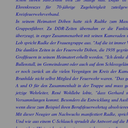
Ehrenkreuzes für 70-jährige Zugehörigkeit zuteil
Kreisfeuerwehrverband.
In seinem Heimatort Döben hatte sich Radtke zum Masch
Gruppenführer. Zu DDR-Zeiten übernahm er die Funktion
überzeugt, in enger Zusammenarbeit mit seinen Kameraden 
Lob spricht Radke der Frauengruppe aus. "Auf die ist immer 
Die dunklen Zeiten in der Feuerwehr Döben, die 1938 gegrü
Großfeuern in seinem Heimatort erhellt worden. "Ich denke
Bullenstall, im Gemeindeamt oder auch auf dem Schlossgelän
er noch zurück an die vielen Vergnügen im Kreis der Kame
Brunhilde nicht selbst Mitglied der Feuerwehr waren. "Das g
A und O für den Zusammenhalt in der Truppe und muss gep
jetzige Wehrleiter, René Wohllebe lobte, "dass Gerhard
Versammlungen kommt. Besonders die Entwicklung und Ausbil
wenn diese zum Beispiel ihren Berufsfeuerwehrtag absolvier
Mit dieser Neugier am Nachwuchs manifestiert Radke, sprich
Und wie aus einem C-Schlauch sprudelt die Antwort auf die F